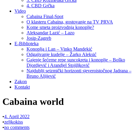
3. CBD Kozmetika Grčka
4. CBD Grčka
Video
Cabaina Final-Spot
O klasteru Cabaina, gostovanje na TV PRVA
Kome smeta proizvodnja konoplje?
Aleksandar Lazić – Lazo
Josip-Zagreb
E-Biblioteka
Konoplja i Lan – Vinko Mandekić
Odgajivanje kudelje – Žarko Aleksić
Gajenje šećerne repe suncokreta i konoplje – Boško
Djordjević i Arandjel Stojiljković
Najdublji seizmički horizonti sjeveroistočnog Jadrana –
Bruno Aljijević
Zakon
Kontakt
Cabaina world
•
4. April 2022
•
zeljkokiss
•
no comments