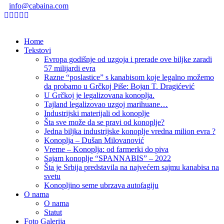
info@cabaina.com
Home
Tekstovi
Evropa godišnje od uzgoja i prerade ove biljke zaradi
57 milijardi evra
Razne “poslastice” s kanabisom koje legalno možemo
da probamo u Grčkoj Piše: Bojan T. Dragićević
U Grčkoj je legalizovana konoplja.
Tajland legalizovao uzgoj marihuane…
Industrijski materijali od konoplje
Šta sve može da se pravi od konoplje?
Jedna biljka industrijske konoplje vredna milion evra ?
Konoplja – Dušan Milovanović
Vreme – Konoplja: od farmerki do piva
Sajam konoplje “SPANNABIS” – 2022
Šta je Srbija predstavila na najvećem sajmu kanabisa na
svetu
Konopljino seme ubrzava autofagiju
O nama
O nama
Statut
Foto Galerija