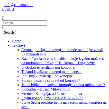
info@cabaina.com
Home
Tekstovi
Evropa godišnje od uzgoja i prerade ove biljke zaradi
57 milijardi evra
Razne “poslastice” s kanabisom koje legalno možemo
da probamo u Grčkoj Piše: Bojan T. Dragićević
U Grčkoj je legalizovana konoplja.
Tajland legalizovao uzgoj marihuane…
Industrijski materijali od konoplje
Šta sve može da se pravi od konoplje?
Jedna biljka industrijske konoplje vredna milion evra ?
Konoplja – Dušan Milovanović
Vreme – Konoplja: od farmerki do piva
Sajam konoplje “SPANNABIS” – 2022
Šta je Srbija predstavila na najvećem sajmu kanabisa na
svetu