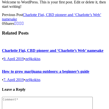
Welcome to WordPress. This is your first post. Edit or delete it, then
start writing!
Previous Post
Charlotte Figi, CBD pioneer and ‘Charlotte’s Web’
namesake
0
Shares
Related Posts
Charlotte Figi, CBD pioneer and ‘Charlotte’s Web’ namesake
•
9. April 2019
•
zeljkokiss
How to grow marijuana outdoors: a beginner’s guide
•
7. April 2019
•
zeljkokiss
Leave a Reply