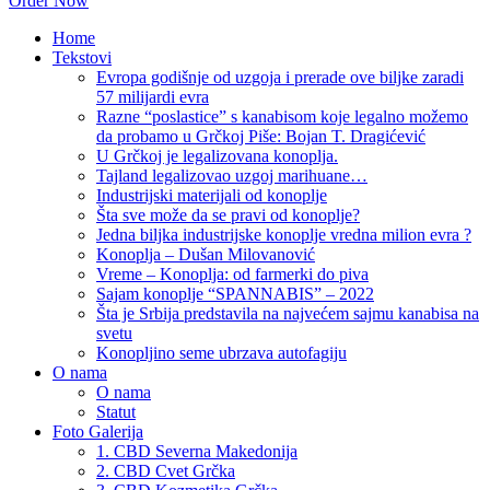
Order Now
Home
Tekstovi
Evropa godišnje od uzgoja i prerade ove biljke zaradi
57 milijardi evra
Razne “poslastice” s kanabisom koje legalno možemo
da probamo u Grčkoj Piše: Bojan T. Dragićević
U Grčkoj je legalizovana konoplja.
Tajland legalizovao uzgoj marihuane…
Industrijski materijali od konoplje
Šta sve može da se pravi od konoplje?
Jedna biljka industrijske konoplje vredna milion evra ?
Konoplja – Dušan Milovanović
Vreme – Konoplja: od farmerki do piva
Sajam konoplje “SPANNABIS” – 2022
Šta je Srbija predstavila na najvećem sajmu kanabisa na
svetu
Konopljino seme ubrzava autofagiju
O nama
O nama
Statut
Foto Galerija
1. CBD Severna Makedonija
2. CBD Cvet Grčka