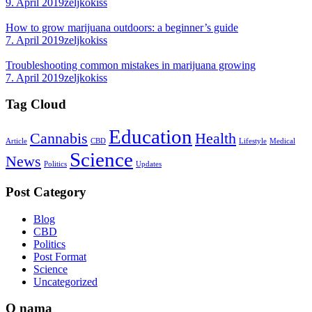
9. April 2019
zeljkokiss
How to grow marijuana outdoors: a beginner’s guide
7. April 2019
zeljkokiss
Troubleshooting common mistakes in marijuana growing
7. April 2019
zeljkokiss
Tag Cloud
Education
Cannabis
Health
Article
CBD
Lifestyle
Medical
Science
News
Politics
Updates
Post Category
Blog
CBD
Politics
Post Format
Science
Uncategorized
O nama