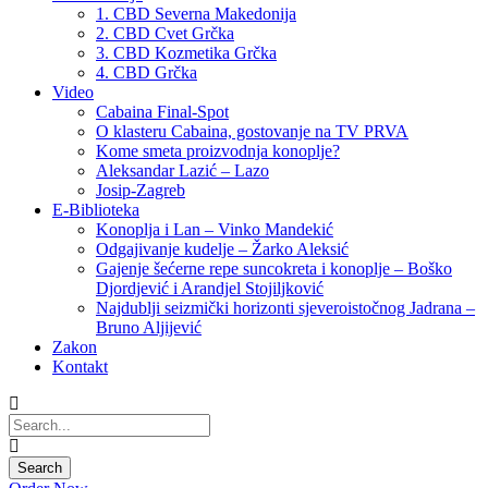
1. CBD Severna Makedonija
2. CBD Cvet Grčka
3. CBD Kozmetika Grčka
4. CBD Grčka
Video
Cabaina Final-Spot
O klasteru Cabaina, gostovanje na TV PRVA
Kome smeta proizvodnja konoplje?
Aleksandar Lazić – Lazo
Josip-Zagreb
E-Biblioteka
Konoplja i Lan – Vinko Mandekić
Odgajivanje kudelje – Žarko Aleksić
Gajenje šećerne repe suncokreta i konoplje – Boško
Djordjević i Arandjel Stojiljković
Najdublji seizmički horizonti sjeveroistočnog Jadrana –
Bruno Aljijević
Zakon
Kontakt