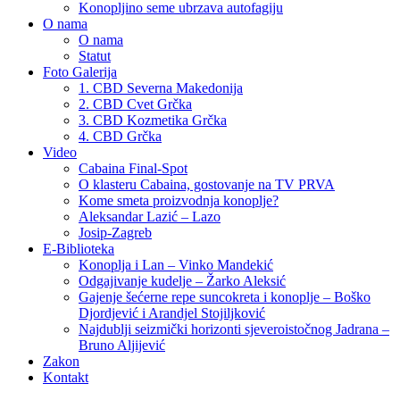
Konopljino seme ubrzava autofagiju
O nama
O nama
Statut
Foto Galerija
1. CBD Severna Makedonija
2. CBD Cvet Grčka
3. CBD Kozmetika Grčka
4. CBD Grčka
Video
Cabaina Final-Spot
O klasteru Cabaina, gostovanje na TV PRVA
Kome smeta proizvodnja konoplje?
Aleksandar Lazić – Lazo
Josip-Zagreb
E-Biblioteka
Konoplja i Lan – Vinko Mandekić
Odgajivanje kudelje – Žarko Aleksić
Gajenje šećerne repe suncokreta i konoplje – Boško
Djordjević i Arandjel Stojiljković
Najdublji seizmički horizonti sjeveroistočnog Jadrana –
Bruno Aljijević
Zakon
Kontakt