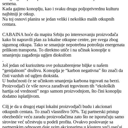
semena.
Kada gajimo konoplju, kao i svaku drugu poljoprivrednu kulturu
najbitniji je otkup.
Na toj osnovi planira se jedan veliki i nekoliko malih otkupnih
centara.
CABAINA hoće da mapira Srbiju po interesovanju proizvođača
kako bi napravili plan za lokalne otkupne centre, pre svega zbog
sigurnog otkupa. Tako se smanjuje nepotrebna potrošnju energenata
prilikom transporta. To direktno utiče i na učinak konoplje u
smanjenju zagađenja ugljen dioksifom
.
Još jedan od kurioziteta ove poluzabrenjene biljke u našem
“genijalnom” društvu. Konoplja je “karbon negativna” što znači da
čisti vazduh od ugljen dioksida.
U budućnosti će se učinkom smanjenja karbona trgovati na berzi.
Proizvodjači će više novca zarađivati trgovinom tih “ekoloških
hartija od vrednosti” nego samom proizvodnjom, što čini konoplju
dodatno isplatljivom.
Cilj je da u drugoj etapi lokalni proizvodjači budu i akcionari
otkupnih centara. To znači vlasništvo 50%. Taj partnerski pristup
obezbediće veću zaradu proizvođačima zato što ne isporučuju samo
sirovine već učestvuju u podeli profita. Ovakvo poslovanje sa
partnerskim odnosom daje svim akcionarima u klasteru veći osećaj