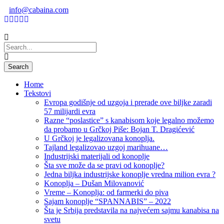
info@cabaina.com
Home
Tekstovi
Evropa godišnje od uzgoja i prerade ove biljke zaradi
57 milijardi evra
Razne “poslastice” s kanabisom koje legalno možemo
da probamo u Grčkoj Piše: Bojan T. Dragićević
U Grčkoj je legalizovana konoplja.
Tajland legalizovao uzgoj marihuane…
Industrijski materijali od konoplje
Šta sve može da se pravi od konoplje?
Jedna biljka industrijske konoplje vredna milion evra ?
Konoplja – Dušan Milovanović
Vreme – Konoplja: od farmerki do piva
Sajam konoplje “SPANNABIS” – 2022
Šta je Srbija predstavila na najvećem sajmu kanabisa na
svetu