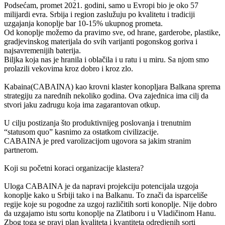
Podsećam, promet 2021. godini, samo u Evropi bio je oko 57
milijardi evra. Srbija i region zaslužuju po kvalitetu i tradiciji
uzgajanja konoplje bar 10-15% ukupnog prometa.
Od konoplje možemo da pravimo sve, od hrane, garderobe, plastike,
gradjevinskog materijala do svih varijanti pogonskog goriva i
najsavremenijih baterija.
Biljka koja nas je hranila i oblačila i u ratu i u miru. Sa njom smo
prolazili vekovima kroz dobro i kroz zlo.
Kabaina(CABAINA) kao krovni klaster konopljara Balkana sprema
strategiju za narednih nekoliko godina. Ova zajednica ima cilj da
stvori jaku zadrugu koja ima zagarantovan otkup.
U cilju postizanja što produktivnijeg poslovanja i trenutnim
“statusom quo” kasnimo za ostatkom civilizacije.
CABAINA je pred varolizacijom ugovora sa jakim stranim
partnerom.
Koji su početni koraci organizacije klastera?
Uloga CABAINA je da napravi projekciju potencijala uzgoja
konoplje kako u Srbiji tako i na Balkanu. To znači da isparceliše
regije koje su pogodne za uzgoj različitih sorti konoplje. Nije dobro
da uzgajamo istu sortu konoplje na Zlatiboru i u Vladičinom Hanu.
Zbog toga se pravi plan kvaliteta i kvantiteta odredjenih sorti