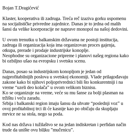
Bojan T.Dragićević
Klaster, kooperativa ili zadruga. Treća reč izaziva gorku uspomenu
na socijalističke privredne zajednice. Danas je to jedna od malih
šansi da velike koorporacije ne naprave monopol na našoj dedovini.
U ovom trenutku u balkanskim državama ne postoji institucija,
zadruga ili organizacija koja ima organizovan proces gajenja,
otkupa, prerade i prodaje industrijske konoplje.
Neophodne su organizacione pripreme i planovi našeg regiona kako
bi ozbiljno ušao na evropsku i svetsku scenu.
Danas, posao sa industrijskom konopljom je jedan od
najprofitabilnijih poslova u svetskoj ekonomiji. Vlade prilagođavaju
zakone kako bi njihovi poljoprivrednici bili što konkurentniji i na
vreme “uzeli deo kolača” u ovom velikom biznisu.
Ko se organizuje na vreme, veće su mu šanse za bolji plasman na
tržištu i veću zaradu.
Srbija i balkanski region imaju šansu da uhvate “poslednji voz” u
ovoj profitabilnoj trci ili će kasnije kao po običaju da skupljaju
mrvice ne sa stola, nego sa poda.
Kod nas država i tužilaštvo se na jedan indiskretan i perfidan način
trude da unište ovu biljku ”mučenicu”.