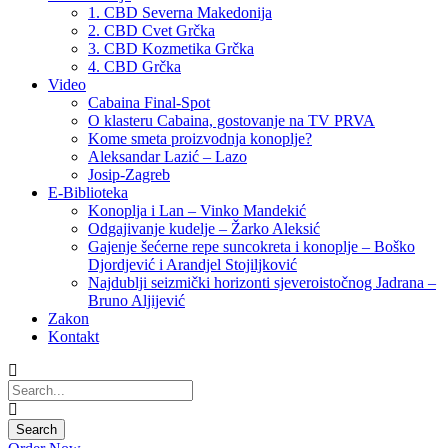
1. CBD Severna Makedonija
2. CBD Cvet Grčka
3. CBD Kozmetika Grčka
4. CBD Grčka
Video
Cabaina Final-Spot
O klasteru Cabaina, gostovanje na TV PRVA
Kome smeta proizvodnja konoplje?
Aleksandar Lazić – Lazo
Josip-Zagreb
E-Biblioteka
Konoplja i Lan – Vinko Mandekić
Odgajivanje kudelje – Žarko Aleksić
Gajenje šećerne repe suncokreta i konoplje – Boško
Djordjević i Arandjel Stojiljković
Najdublji seizmički horizonti sjeveroistočnog Jadrana –
Bruno Aljijević
Zakon
Kontakt