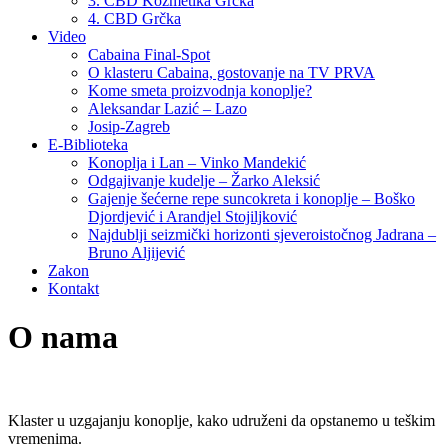
3. CBD Kozmetika Grčka
4. CBD Grčka
Video
Cabaina Final-Spot
O klasteru Cabaina, gostovanje na TV PRVA
Kome smeta proizvodnja konoplje?
Aleksandar Lazić – Lazo
Josip-Zagreb
E-Biblioteka
Konoplja i Lan – Vinko Mandekić
Odgajivanje kudelje – Žarko Aleksić
Gajenje šećerne repe suncokreta i konoplje – Boško
Djordjević i Arandjel Stojiljković
Najdublji seizmički horizonti sjeveroistočnog Jadrana –
Bruno Aljijević
Zakon
Kontakt
O nama
Klaster u uzgajanju konoplje, kako udruženi da opstanemo u teškim
vremenima.