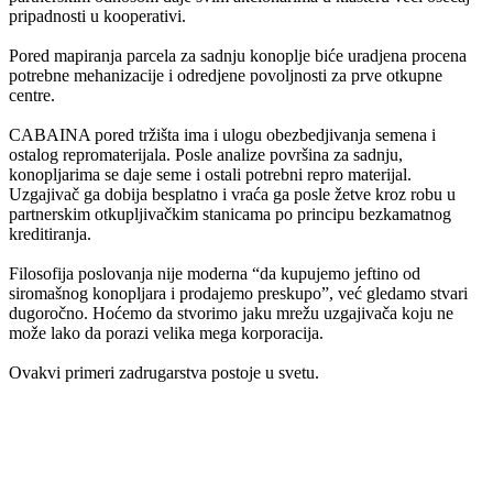
pripadnosti u kooperativi.
Pored mapiranja parcela za sadnju konoplje biće uradjena procena
potrebne mehanizacije i odredjene povoljnosti za prve otkupne
centre.
CABAINA pored tržišta ima i ulogu obezbedjivanja semena i
ostalog repromaterijala. Posle analize površina za sadnju,
konopljarima se daje seme i ostali potrebni repro materijal.
Uzgajivač ga dobija besplatno i vraća ga posle žetve kroz robu u
partnerskim otkupljivačkim stanicama po principu bezkamatnog
kreditiranja.
Filosofija poslovanja nije moderna “da kupujemo jeftino od
siromašnog konopljara i prodajemo preskupo”, već gledamo stvari
dugoročno. Hoćemo da stvorimo jaku mrežu uzgajivača koju ne
može lako da porazi velika mega korporacija.
Ovakvi primeri zadrugarstva postoje u svetu.