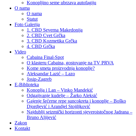
Konopljino seme ubrzava autofagiju
O nama
O nama
Statut
Foto Galerija
1. CBD Severna Makedonija
2. CBD Cvet Grčka
3. CBD Kozmetika Grčka
4. CBD Grčka
Video
Cabaina Final-Spot
O klasteru Cabaina, gostovanje na TV PRVA
Kome smeta proizvodnja konoplje?
Aleksandar Lazić – Lazo
Josip-Zagreb
E-Biblioteka
Konoplja i Lan – Vinko Mandekić
Odgajivanje kudelje – Žarko Aleksić
Gajenje šećerne repe suncokreta i konoplje – Boško
Djordjević i Arandjel Stojiljković
Najdublji seizmički horizonti sjeveroistočnog Jadrana –
Bruno Aljijević
Zakon
Kontakt