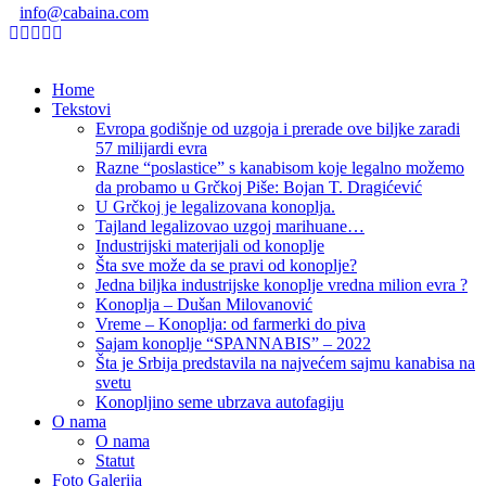
info@cabaina.com
Home
Tekstovi
Evropa godišnje od uzgoja i prerade ove biljke zaradi
57 milijardi evra
Razne “poslastice” s kanabisom koje legalno možemo
da probamo u Grčkoj Piše: Bojan T. Dragićević
U Grčkoj je legalizovana konoplja.
Tajland legalizovao uzgoj marihuane…
Industrijski materijali od konoplje
Šta sve može da se pravi od konoplje?
Jedna biljka industrijske konoplje vredna milion evra ?
Konoplja – Dušan Milovanović
Vreme – Konoplja: od farmerki do piva
Sajam konoplje “SPANNABIS” – 2022
Šta je Srbija predstavila na najvećem sajmu kanabisa na
svetu
Konopljino seme ubrzava autofagiju
O nama
O nama
Statut
Foto Galerija