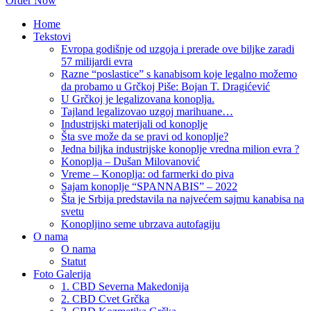
Order Now
Home
Tekstovi
Evropa godišnje od uzgoja i prerade ove biljke zaradi
57 milijardi evra
Razne “poslastice” s kanabisom koje legalno možemo
da probamo u Grčkoj Piše: Bojan T. Dragićević
U Grčkoj je legalizovana konoplja.
Tajland legalizovao uzgoj marihuane…
Industrijski materijali od konoplje
Šta sve može da se pravi od konoplje?
Jedna biljka industrijske konoplje vredna milion evra ?
Konoplja – Dušan Milovanović
Vreme – Konoplja: od farmerki do piva
Sajam konoplje “SPANNABIS” – 2022
Šta je Srbija predstavila na najvećem sajmu kanabisa na
svetu
Konopljino seme ubrzava autofagiju
O nama
O nama
Statut
Foto Galerija
1. CBD Severna Makedonija
2. CBD Cvet Grčka